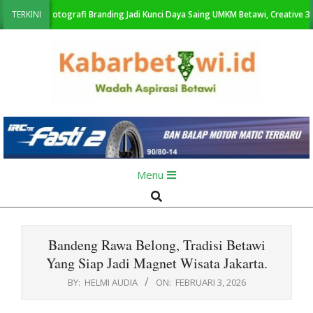
Skip
TERKINI
Fotografi Branding Jadi Kunci Daya Saing UMKM Betawi, Creative 35 Gelar
to
content
KabarBetawi.id
Primary
Menu
Navigation
Search
Menu
Bandeng Rawa Belong, Tradisi Betawi
Yang Siap Jadi Magnet Wisata Jakarta.
BY:
HELMI AUDIA
ON:
FEBRUARI 3, 2026