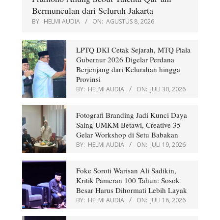
Bermunculan dari Seluruh Jakarta
BY:
HELMI AUDIA
ON:
AGUSTUS 8, 2026
LPTQ DKI Cetak Sejarah, MTQ Piala
Gubernur 2026 Digelar Perdana
Berjenjang dari Kelurahan hingga
Provinsi
BY:
HELMI AUDIA
ON:
JULI 30, 2026
Fotografi Branding Jadi Kunci Daya
Saing UMKM Betawi, Creative 35
Gelar Workshop di Setu Babakan
BY:
HELMI AUDIA
ON:
JULI 19, 2026
Foke Soroti Warisan Ali Sadikin,
Kritik Pameran 100 Tahun: Sosok
Besar Harus Dihormati Lebih Layak
BY:
HELMI AUDIA
ON:
JULI 16, 2026