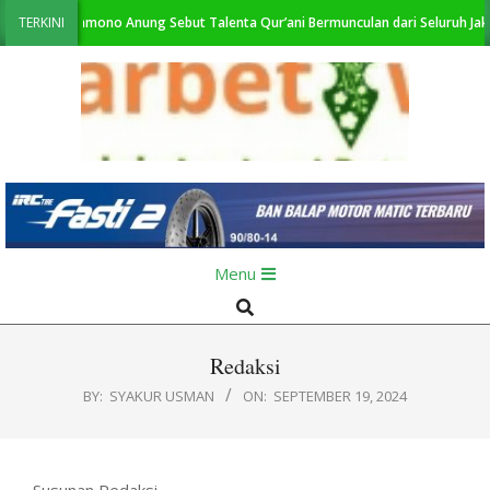
Skip
 2026, Pramono Anung Sebut Talenta Qur’ani Bermunculan dari Seluruh Jakart
TERKINI
to
content
KabarBetawi.id
Primary
Menu
Navigation
Search
Menu
Redaksi
BY:
SYAKUR USMAN
ON:
SEPTEMBER 19, 2024