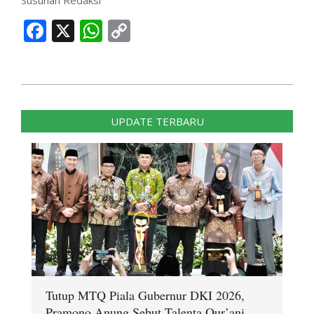
Susunan Redaksi
Facebook
X
WhatsApp
Copy
Link
2024-
09-
UPDATE TERBARU
19
Tutup MTQ Piala Gubernur DKI 2026,
Pramono Anung Sebut Talenta Qur’ani