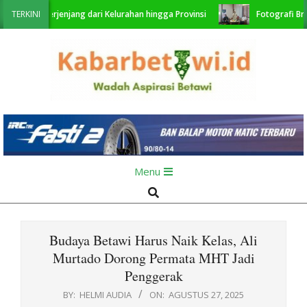
Skip
na Berjenjang dari Kelurahan hingga Provinsi
TERKINI
Fotografi Branding 
to
content
KabarBetawi.id
Primary
Menu
Navigation
Search
Menu
Budaya Betawi Harus Naik Kelas, Ali
Murtado Dorong Permata MHT Jadi
Penggerak
BY:
HELMI AUDIA
ON:
AGUSTUS 27, 2025