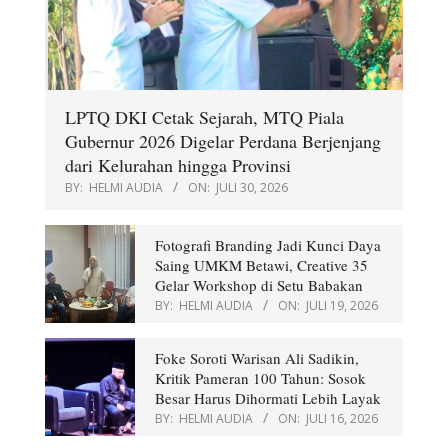
LPTQ DKI Cetak Sejarah, MTQ Piala
Gubernur 2026 Digelar Perdana Berjenjang
dari Kelurahan hingga Provinsi
BY:
HELMI AUDIA
ON:
JULI 30, 2026
Fotografi Branding Jadi Kunci Daya
Saing UMKM Betawi, Creative 35
Gelar Workshop di Setu Babakan
BY:
HELMI AUDIA
ON:
JULI 19, 2026
Foke Soroti Warisan Ali Sadikin,
Kritik Pameran 100 Tahun: Sosok
Besar Harus Dihormati Lebih Layak
BY:
HELMI AUDIA
ON:
JULI 16, 2026