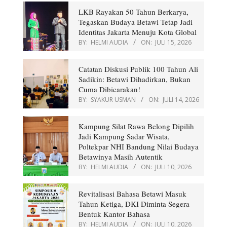
LKB Rayakan 50 Tahun Berkarya,
Tegaskan Budaya Betawi Tetap Jadi
Identitas Jakarta Menuju Kota Global
BY:
HELMI AUDIA
ON:
JULI 15, 2026
Catatan Diskusi Publik 100 Tahun Ali
Sadikin: Betawi Dihadirkan, Bukan
Cuma Dibicarakan!
BY:
SYAKUR USMAN
ON:
JULI 14, 2026
Kampung Silat Rawa Belong Dipilih
Jadi Kampung Sadar Wisata,
Poltekpar NHI Bandung Nilai Budaya
Betawinya Masih Autentik
BY:
HELMI AUDIA
ON:
JULI 10, 2026
Revitalisasi Bahasa Betawi Masuk
Tahun Ketiga, DKI Diminta Segera
Bentuk Kantor Bahasa
BY:
HELMI AUDIA
ON:
JULI 10, 2026