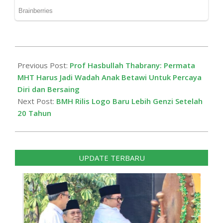
2025-
08-
Previous Post:
Prof Hasbullah Thabrany: Permata
27
MHT Harus Jadi Wadah Anak Betawi Untuk Percaya
Diri dan Bersaing
Next Post:
BMH Rilis Logo Baru Lebih Genzi Setelah
20 Tahun
UPDATE TERBARU