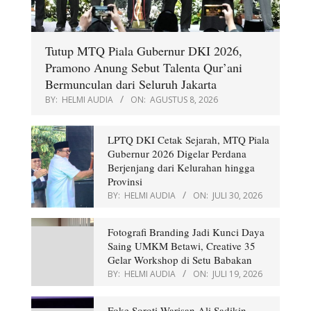
BY:
HELMI AUDIA
ON:
AGUSTUS 8, 2026
LPTQ DKI Cetak Sejarah, MTQ Piala
Gubernur 2026 Digelar Perdana
Berjenjang dari Kelurahan hingga
Provinsi
BY:
HELMI AUDIA
ON:
JULI 30, 2026
Fotografi Branding Jadi Kunci Daya
Saing UMKM Betawi, Creative 35
Gelar Workshop di Setu Babakan
BY:
HELMI AUDIA
ON:
JULI 19, 2026
Foke Soroti Warisan Ali Sadikin,
Kritik Pameran 100 Tahun: Sosok
Besar Harus Dihormati Lebih Layak
BY:
HELMI AUDIA
ON:
JULI 16, 2026
LKB Rayakan 50 Tahun Berkarya,
Tegaskan Budaya Betawi Tetap Jadi