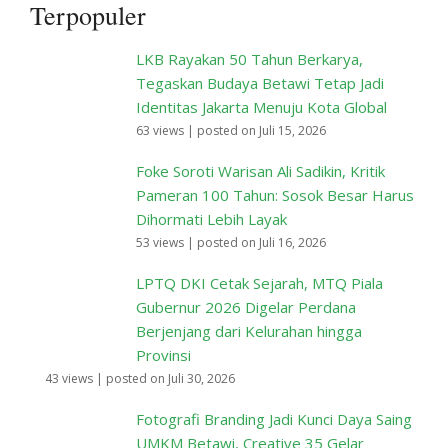
Foke Soroti Warisan Ali Sadikin, Kritik
Pameran 100 Tahun: Sosok Besar Harus
Dihormati Lebih Layak
53 views
|
posted on Juli 16, 2026
LPTQ DKI Cetak Sejarah, MTQ Piala
Gubernur 2026 Digelar Perdana
Berjenjang dari Kelurahan hingga
Provinsi
43 views
|
posted on Juli 30, 2026
Fotografi Branding Jadi Kunci Daya Saing
UMKM Betawi, Creative 35 Gelar
Workshop di Setu Babakan
29 views
|
posted on Juli 19, 2026
Tutup MTQ Piala Gubernur DKI 2026,
Pramono Anung Sebut Talenta Qur’ani
Bermunculan dari Seluruh Jakarta