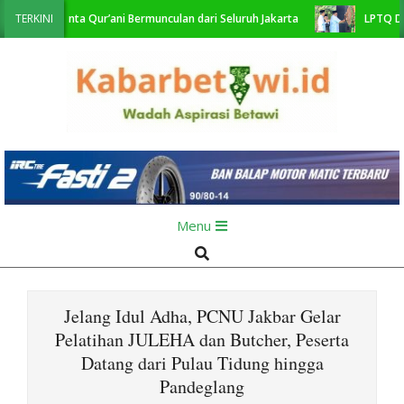
Skip
t Talenta Qur’ani Bermunculan dari Seluruh Jakarta
TERKINI
LPTQ DKI Ceta
to
content
KabarBetawi.id
Primary
Menu
Navigation
Search
Menu
Jelang Idul Adha, PCNU Jakbar Gelar
Pelatihan JULEHA dan Butcher, Peserta
Datang dari Pulau Tidung hingga
Pandeglang