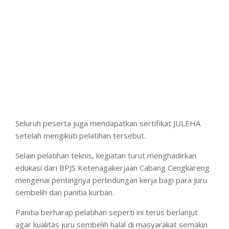
Seluruh peserta juga mendapatkan sertifikat JULEHA
setelah mengikuti pelatihan tersebut.
Selain pelatihan teknis, kegiatan turut menghadirkan
edukasi dari BPJS Ketenagakerjaan Cabang Cengkareng
mengenai pentingnya perlindungan kerja bagi para juru
sembelih dan panitia kurban.
Panitia berharap pelatihan seperti ini terus berlanjut
agar kualitas juru sembelih halal di masyarakat semakin
baik sekaligus menambah wawasan keilmuan tentang
penyembelihan hewan kurban yang sesuai standar.
Facebook
X
WhatsApp
Copy
Link