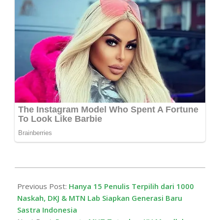
2025-
11-
Previous Post:
Hanya 15 Penulis Terpilih dari 1000
14
Naskah, DKJ & MTN Lab Siapkan Generasi Baru
Sastra Indonesia