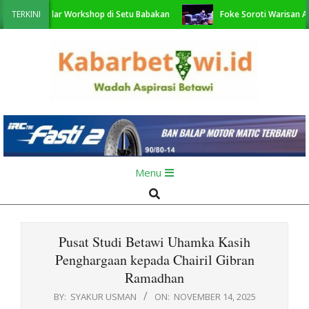
Skip
 35 Gelar Workshop di Setu Babakan
TERKINI
Foke Soroti Warisan Ali Sadik
to
content
KabarBetawi.id
Primary
Menu
Navigation
Search
Menu
Pusat Studi Betawi Uhamka Kasih
Penghargaan kepada Chairil Gibran
Ramadhan
BY:
SYAKUR USMAN
ON:
NOVEMBER 14, 2025