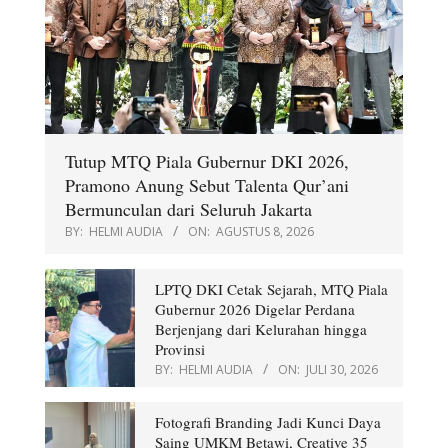
Tutup MTQ Piala Gubernur DKI 2026,
Pramono Anung Sebut Talenta Qur’ani
Bermunculan dari Seluruh Jakarta
BY:
HELMI AUDIA
ON:
AGUSTUS 8, 2026
LPTQ DKI Cetak Sejarah, MTQ Piala
Gubernur 2026 Digelar Perdana
Berjenjang dari Kelurahan hingga
Provinsi
BY:
HELMI AUDIA
ON:
JULI 30, 2026
Fotografi Branding Jadi Kunci Daya
Saing UMKM Betawi, Creative 35