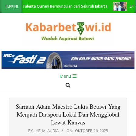
Skip
ut Talenta Qur’ani Bermunculan dari Seluruh Jakarta
TERKINI
LPTQ DKI Ce
to
content
KabarBetawi.id
Primary
Menu
Navigation
Search
Menu
Sarnadi Adam Maestro Lukis Betawi Yang
Menjadi Diaspora Lokal Dan Mengglobal
Lewat Kanvas
BY:
HELMI AUDIA
ON:
OKTOBER 26, 2025