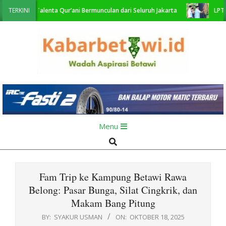
Skip
t Talenta Qur’ani Bermunculan dari Seluruh Jakarta
TERKINI
LPTQ DKI Cet
to
content
KabarBetawi.id
Primary
Menu
Navigation
Search
Menu
Fam Trip ke Kampung Betawi Rawa
Belong: Pasar Bunga, Silat Cingkrik, dan
Makam Bang Pitung
BY:
SYAKUR USMAN
ON:
OKTOBER 18, 2025