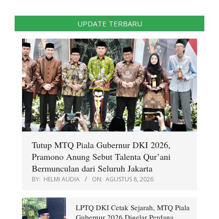
UPDATE TERBARU
Tutup MTQ Piala Gubernur DKI 2026,
Pramono Anung Sebut Talenta Qur’ani
Bermunculan dari Seluruh Jakarta
BY:
HELMI AUDIA
ON:
AGUSTUS 8, 2026
LPTQ DKI Cetak Sejarah, MTQ Piala
Gubernur 2026 Digelar Perdana