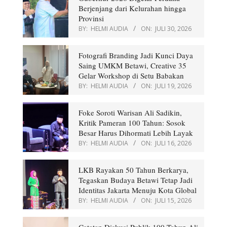
Berjenjang dari Kelurahan hingga
Provinsi
BY:
HELMI AUDIA
ON:
JULI 30, 2026
Fotografi Branding Jadi Kunci Daya
Saing UMKM Betawi, Creative 35
Gelar Workshop di Setu Babakan
BY:
HELMI AUDIA
ON:
JULI 19, 2026
Foke Soroti Warisan Ali Sadikin,
Kritik Pameran 100 Tahun: Sosok
Besar Harus Dihormati Lebih Layak
BY:
HELMI AUDIA
ON:
JULI 16, 2026
LKB Rayakan 50 Tahun Berkarya,
Tegaskan Budaya Betawi Tetap Jadi
Identitas Jakarta Menuju Kota Global
BY:
HELMI AUDIA
ON:
JULI 15, 2026
Catatan Diskusi Publik 100 Tahun Ali