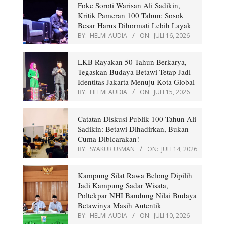
Foke Soroti Warisan Ali Sadikin,
Kritik Pameran 100 Tahun: Sosok
Besar Harus Dihormati Lebih Layak
BY:
HELMI AUDIA
ON:
JULI 16, 2026
LKB Rayakan 50 Tahun Berkarya,
Tegaskan Budaya Betawi Tetap Jadi
Identitas Jakarta Menuju Kota Global
BY:
HELMI AUDIA
ON:
JULI 15, 2026
Catatan Diskusi Publik 100 Tahun Ali
Sadikin: Betawi Dihadirkan, Bukan
Cuma Dibicarakan!
BY:
SYAKUR USMAN
ON:
JULI 14, 2026
Kampung Silat Rawa Belong Dipilih
Jadi Kampung Sadar Wisata,
Poltekpar NHI Bandung Nilai Budaya
Betawinya Masih Autentik
BY:
HELMI AUDIA
ON:
JULI 10, 2026