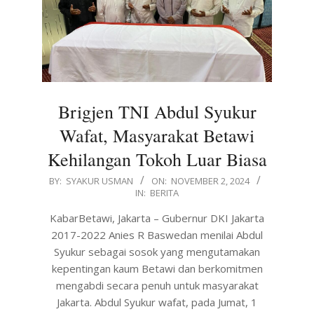
Brigjen TNI Abdul Syukur
Wafat, Masyarakat Betawi
Kehilangan Tokoh Luar Biasa
2024-
BY:
SYAKUR USMAN
ON:
NOVEMBER 2, 2024
IN:
BERITA
11-
02
KabarBetawi, Jakarta – Gubernur DKI Jakarta
2017-2022 Anies R Baswedan menilai Abdul
Syukur sebagai sosok yang mengutamakan
kepentingan kaum Betawi dan berkomitmen
mengabdi secara penuh untuk masyarakat
Jakarta. Abdul Syukur wafat, pada Jumat, 1