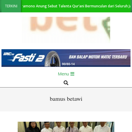
Skip
I 2026, Pramono Anung Sebut Talenta Qur’ani Bermunculan dari Seluruh Jakar
TERKINI
to
content
KabarBetawi.id
Primary
Menu
Navigation
Search
Menu
bamus betawi