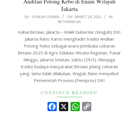
Andilan Potong Kebo di Enam Wilayah
Jakarta
2025-
BY:
SYAKUR USMAN
ON:
MARET 29, 2025
IN:
BETAWINESIA
03-
29
KabarBetawi, Jakarta – Wakil Gubernur (Wagub) DKI
Jakarta Rano Karno menghadiri tradisi Andilan
Potong Kebo sebagai acara pembuka Lebaran
Betawi 2025 di Agro Edukasi Wisata Ragunan, Pasar
Minggu, Jakarta Selatan, Sabtu (29/3). Menjaga
tradisi budaya masyarakat Betawi jelang Lebaran
yang lama tidak dilakukan, Wagub Rano menyebut
Pemerintah Provinsi (Pemprov) DKI
CONTINUE READING
Facebook
X
WhatsApp
Copy
Link