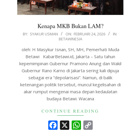
Kenapa MKB Bukan LAM?
2026-
BY:
SYAKUR USMAN
ON:
FEBRUARI 24, 2026
IN:
BETAWINESIA
02-
24
oleh: H Masykur Isnan, SH, MH, Pemerhati Muda
Betawi KabarBetawi.id, Jakarta – Satu tahun
kepemimpinan Gubernur Pramono Anung dan Wakil
Gubernur Rano Karno di Jakarta sering kali dipuja
sebagai era “depolarisasi”. Namun, di balik
ketenangan politik tersebut, muncul kegelisahan di
akar rumput mengenai masa depan kedaulatan
budaya Betawi. Wacana
CONTINUE READING
Facebook
X
WhatsApp
Copy