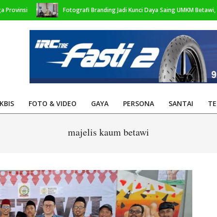
i
Fotografi Branding Jadi Kunci Daya Saing UMKM Betawi, Creative
KBIS
FOTO & VIDEO
GAYA
PERSONA
SANTAI
TE
Primary
Navigation
majelis kaum betawi
Menu