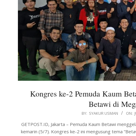
Kongres ke-2 Pemuda Kaum Beta
Betawi di Mega
2026-
BY:
SYAKUR USMAN
ON:
07-
GETPOST.ID, Jakarta – Pemuda Kaum Betawi menggelar 
07
kemarin (5/7). Kongres ke-2 ini mengusung tema “Beta