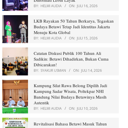
Dihormati Lebih Layak
BY:
HELMI AUDIA
ON:
JULI 16, 2026
LKB Rayakan 50 Tahun Berkarya, Tegaskan
Budaya Betawi Tetap Jadi Identitas Jakarta
Menuju Kota Global
BY:
HELMI AUDIA
ON:
JULI 15, 2026
Catatan Diskusi Publik 100 Tahun Ali
Sadikin: Betawi Dihadirkan, Bukan Cuma
Dibicarakan!
BY:
SYAKUR USMAN
ON:
JULI 14, 2026
Kampung Silat Rawa Belong Dipilih Jadi
Kampung Sadar Wisata, Poltekpar NHI
Bandung Nilai Budaya Betawinya Masih
Autentik
BY:
HELMI AUDIA
ON:
JULI 10, 2026
Revitalisasi Bahasa Betawi Masuk Tahun