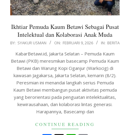
Ikhtiar Pemuda Kaum Betawi Sebagai Pusat
Intelektual dan Kolaborasi Anak Muda
2026-
BY:
SYAKUR USMAN
ON:
FEBRUARI 9, 2026
IN:
BERITA
02-
KabarBetawi.id, Jakarta Selatan – Pemuda Kaum
09
Betawi (PKB) meresmikan basecamp Pemuda Kaum
Betawi dan Warung Kopi Ciganjur (Warkocig) di
kawasan Jagakarsa, Jakarta Selatan, kemarin (8/2).
Peresmian ini menandai langkah serius Pemuda
Kaum Betawi membangun pusat aktivitas pemuda
yang berorientasi pada penguatan intelektualitas,
kewirausahaan, dan kolaborasi lintas generasi.
Harapannya, Basecamp dan
CONTINUE READING