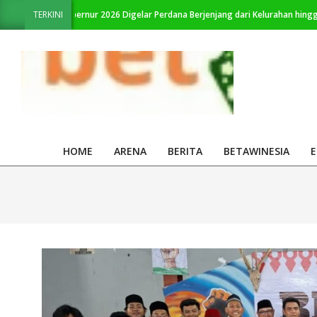
Skip
iala Gubernur 2026 Digelar Perdana Berjenjang dari Kelurahan hingga Provins
TERKINI
to
content
KabarBetawi.id
HOME
ARENA
BERITA
BETAWINESIA
E