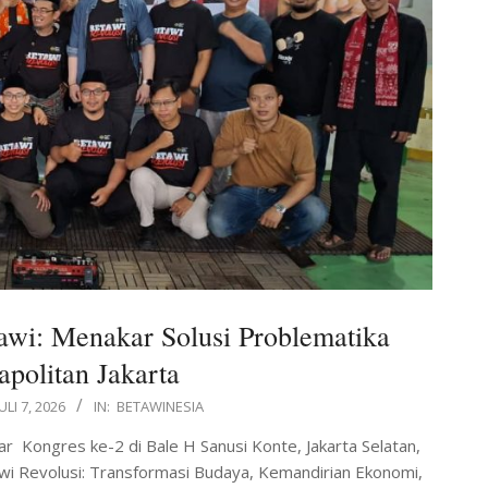
wi: Menakar Solusi Problematika
politan Jakarta
JULI 7, 2026
IN:
BETAWINESIA
Kongres ke-2 di Bale H Sanusi Konte, Jakarta Selatan,
wi Revolusi: Transformasi Budaya, Kemandirian Ekonomi,