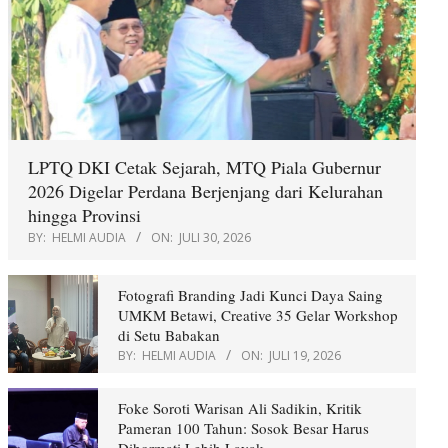
LPTQ DKI Cetak Sejarah, MTQ Piala Gubernur
2026 Digelar Perdana Berjenjang dari Kelurahan
hingga Provinsi
BY:
HELMI AUDIA
ON:
JULI 30, 2026
Fotografi Branding Jadi Kunci Daya Saing
UMKM Betawi, Creative 35 Gelar Workshop
di Setu Babakan
BY:
HELMI AUDIA
ON:
JULI 19, 2026
Foke Soroti Warisan Ali Sadikin, Kritik
Pameran 100 Tahun: Sosok Besar Harus