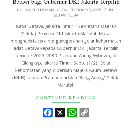
Betawi bagi Gubernur DKI Jakarta Terpilih
2025-
BY:
SYAKUR USMAN
ON:
FEBRUARI 3, 2025
IN:
BETAWINESIA
02-
03
KabarBetawi, Jakarta Timur – Sekretaris Daerah
(Sekda) Provinsi DKI Jakarta Marullah Matali
menghadiri acara penganugerahan gelar kehormatan
adat Betawi kepada Gubernur DKI Jakarta Terpilih
periode 2025-2030 Pramono Anung Wibowo, di
Cilangkap, Jakarta Timur, Sabtu (1/2). Gelar
kehormatan yang diberikan Majelis Kaum Betawi
(MKB) kepada Pramono adalah ‘Bang Anung’. Sekda
Marullah
CONTINUE READING
Facebook
X
WhatsApp
Copy
Link