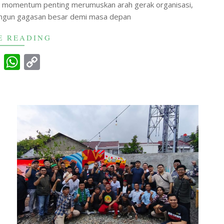
 momentum penting merumuskan arah gerak organisasi,
ngun gagasan besar demi masa depan
E READING
cebook
X
WhatsApp
Copy
Link