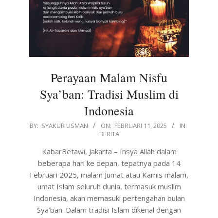
Perayaan Malam Nisfu
Sya’ban: Tradisi Muslim di
Indonesia
2025-
BY:
SYAKUR USMAN
ON:
FEBRUARI 11, 2025
IN:
BERITA
02-
11
KabarBetawi, Jakarta – Insya Allah dalam
beberapa hari ke depan, tepatnya pada 14
Februari 2025, malam Jumat atau Kamis malam,
umat Islam seluruh dunia, termasuk muslim
Indonesia, akan memasuki pertengahan bulan
Sya’ban. Dalam tradisi Islam dikenal dengan