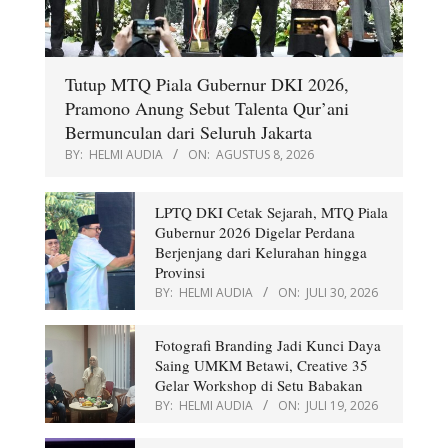
Tutup MTQ Piala Gubernur DKI 2026,
Pramono Anung Sebut Talenta Qur’ani
Bermunculan dari Seluruh Jakarta
BY:
HELMI AUDIA
ON:
AGUSTUS 8, 2026
LPTQ DKI Cetak Sejarah, MTQ Piala
Gubernur 2026 Digelar Perdana
Berjenjang dari Kelurahan hingga
Provinsi
BY:
HELMI AUDIA
ON:
JULI 30, 2026
Fotografi Branding Jadi Kunci Daya
Saing UMKM Betawi, Creative 35
Gelar Workshop di Setu Babakan
BY:
HELMI AUDIA
ON:
JULI 19, 2026