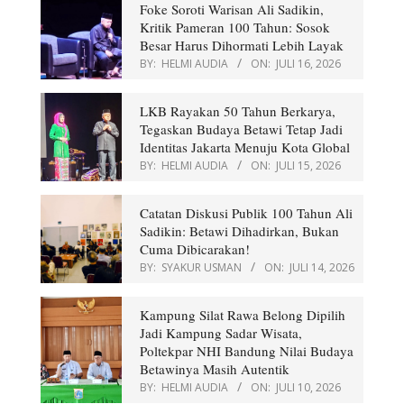
Foke Soroti Warisan Ali Sadikin,
Kritik Pameran 100 Tahun: Sosok
Besar Harus Dihormati Lebih Layak
BY:
HELMI AUDIA
ON:
JULI 16, 2026
LKB Rayakan 50 Tahun Berkarya,
Tegaskan Budaya Betawi Tetap Jadi
Identitas Jakarta Menuju Kota Global
BY:
HELMI AUDIA
ON:
JULI 15, 2026
Catatan Diskusi Publik 100 Tahun Ali
Sadikin: Betawi Dihadirkan, Bukan
Cuma Dibicarakan!
BY:
SYAKUR USMAN
ON:
JULI 14, 2026
Kampung Silat Rawa Belong Dipilih
Jadi Kampung Sadar Wisata,
Poltekpar NHI Bandung Nilai Budaya
Betawinya Masih Autentik
BY:
HELMI AUDIA
ON:
JULI 10, 2026