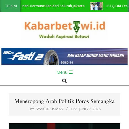
Skip
 Qur’ani Bermunculan dari Seluruh Jakarta
TERKINI
LPTQ DKI Cetak Sejarah
to
content
KabarBetawi.id
Primary
Menu
Navigation
Search
Menu
Meneropong Arah Politik Poros Semangka
BY:
SYAKUR USMAN
ON:
JUNI 27, 2026