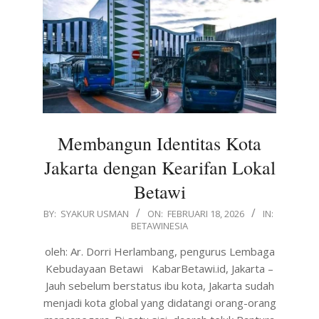
Membangun Identitas Kota
Jakarta dengan Kearifan Lokal
Betawi
2026-
BY:
SYAKUR USMAN
ON:
FEBRUARI 18, 2026
IN:
BETAWINESIA
02-
18
oleh: Ar. Dorri Herlambang, pengurus Lembaga
Kebudayaan Betawi KabarBetawi.id, Jakarta –
Jauh sebelum berstatus ibu kota, Jakarta sudah
menjadi kota global yang didatangi orang-orang