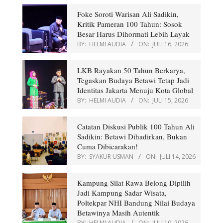
Foke Soroti Warisan Ali Sadikin,
Kritik Pameran 100 Tahun: Sosok
Besar Harus Dihormati Lebih Layak
BY:
HELMI AUDIA
ON:
JULI 16, 2026
LKB Rayakan 50 Tahun Berkarya,
Tegaskan Budaya Betawi Tetap Jadi
Identitas Jakarta Menuju Kota Global
BY:
HELMI AUDIA
ON:
JULI 15, 2026
Catatan Diskusi Publik 100 Tahun Ali
Sadikin: Betawi Dihadirkan, Bukan
Cuma Dibicarakan!
BY:
SYAKUR USMAN
ON:
JULI 14, 2026
Kampung Silat Rawa Belong Dipilih
Jadi Kampung Sadar Wisata,
Poltekpar NHI Bandung Nilai Budaya
Betawinya Masih Autentik
BY:
HELMI AUDIA
ON:
JULI 10, 2026