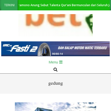
Skip
I 2026, Pramono Anung Sebut Talenta Qur’ani Bermunculan dari Seluruh Jakar
TERKINI
to
content
KabarBetawi.id
Primary
Menu
Navigation
Search
Menu
gedung