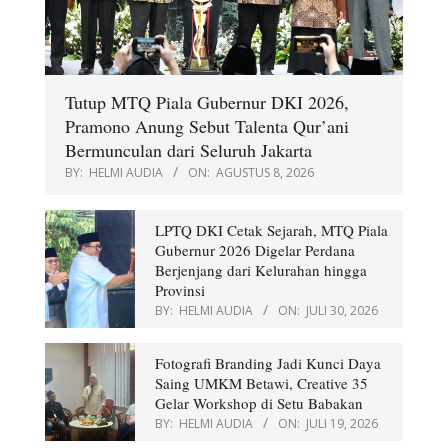
Tutup MTQ Piala Gubernur DKI 2026,
Pramono Anung Sebut Talenta Qur’ani
Bermunculan dari Seluruh Jakarta
BY:
HELMI AUDIA
ON:
AGUSTUS 8, 2026
LPTQ DKI Cetak Sejarah, MTQ Piala
Gubernur 2026 Digelar Perdana
Berjenjang dari Kelurahan hingga
Provinsi
BY:
HELMI AUDIA
ON:
JULI 30, 2026
Fotografi Branding Jadi Kunci Daya
Saing UMKM Betawi, Creative 35
Gelar Workshop di Setu Babakan
BY:
HELMI AUDIA
ON:
JULI 19, 2026