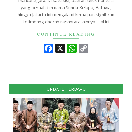
mancanegara. Di satu sisi, daerah teluk Pantura
yang pernah bernama Sunda Kelapa, Batavia,
hingga Jakarta ini mengalami kemajuan signifikan
ketimbang daerah nusantara lainnya. Hal ini
CONTINUE READING
Facebook
X
WhatsApp
Copy
Link
UPDATE TERBARU